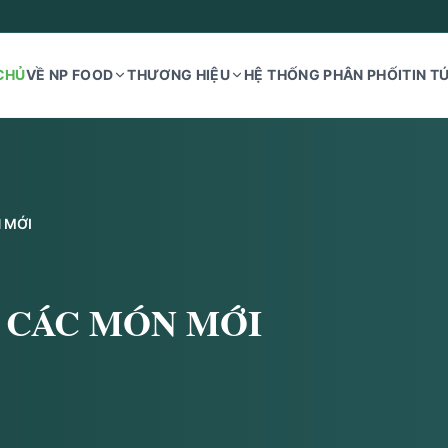
CHỦ
VỀ NP FOOD
THƯƠNG HIỆU
HỆ THỐNG PHÂN PHỐI
TIN T
 MỚI
N CÁC MÓN MỚI