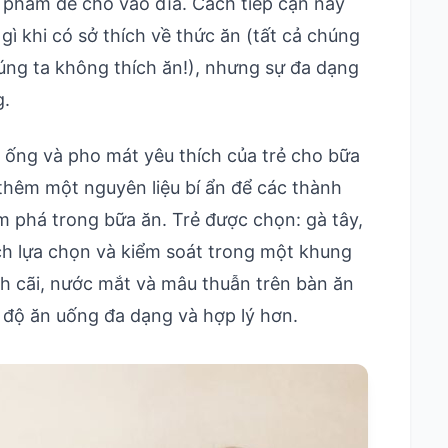
c phẩm để cho vào đĩa. Cách tiếp cận này
gì khi có sở thích về thức ăn (tất cả chúng
húng ta không thích ăn!), nhưng sự đa dạng
g.
ống và pho mát yêu thích của trẻ cho bữa
n thêm một nguyên liệu bí ẩn để các thành
m phá trong bữa ăn. Trẻ được chọn: gà tây,
h lựa chọn và kiểm soát trong một khung
anh cãi, nước mắt và mâu thuẫn trên bàn ăn
 độ ăn uống đa dạng và hợp lý hơn.