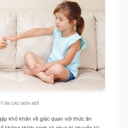
KỶ ĂN CÁC MÓN MỚI
gặp khó khăn về giác quan với thức ăn
thể không thích cách cà chua bi chuyển từ