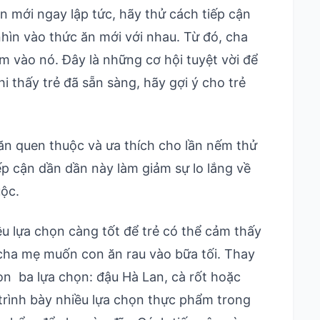
ăn mới ngay lập tức, hãy thử cách tiếp cận
nhìn vào thức ăn mới với nhau. Từ đó, cha
m vào nó. Đây là những cơ hội tuyệt vời để
hi thấy trẻ đã sẵn sàng, hãy gợi ý cho trẻ
 ăn quen thuộc và ưa thích cho lần nếm thử
iếp cận dần dần này làm giảm sự lo lắng về
ộc.
ều lựa chọn càng tốt để trẻ có thể cảm thấy
 cha mẹ muốn con ăn rau vào bữa tối. Thay
on ba lựa chọn: đậu Hà Lan, cà rốt hoặc
trình bày nhiều lựa chọn thực phẩm trong