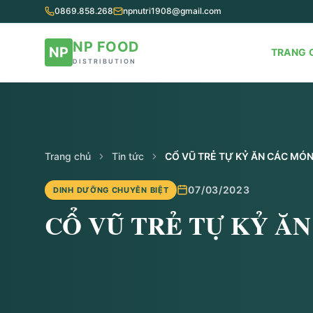
0869.858.268
npnutri1908@gmail.com
NP FOOD
NP
TRANG 
DISTRIBUTION
Trang chủ
Tin tức
CỔ VŨ TRẺ TỰ KỶ ĂN CÁC MÓN
07/03/2023
DINH DƯỠNG CHUYÊN BIỆT
CỔ VŨ TRẺ TỰ KỶ Ă