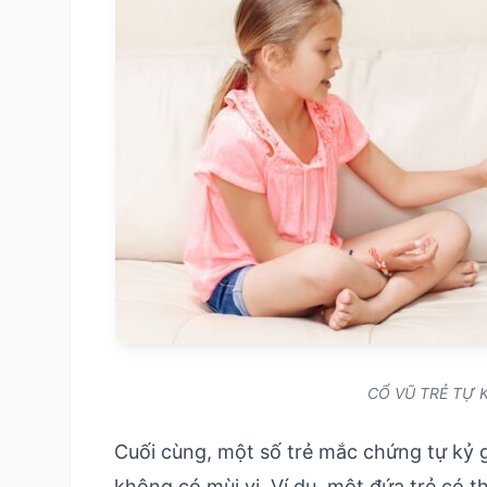
CỔ VŨ TRẺ TỰ 
Cuối cùng, một số trẻ mắc chứng tự kỷ 
không có mùi vị. Ví dụ, một đứa trẻ có 