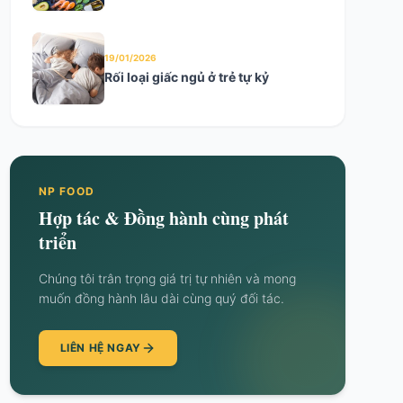
19/01/2026
Rối loại giấc ngủ ở trẻ tự kỷ
NP FOOD
Hợp tác & Đồng hành cùng phát
triển
Chúng tôi trân trọng giá trị tự nhiên và mong
muốn đồng hành lâu dài cùng quý đối tác.
LIÊN HỆ NGAY