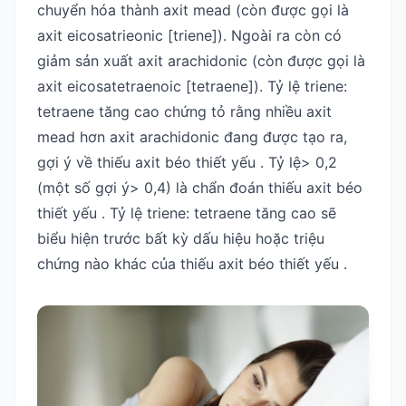
chuyển hóa thành axit mead (còn được gọi là
axit eicosatrieonic [triene]). Ngoài ra còn có
giảm sản xuất axit arachidonic (còn được gọi là
axit eicosatetraenoic [tetraene]). Tỷ lệ triene:
tetraene tăng cao chứng tỏ rằng nhiều axit
mead hơn axit arachidonic đang được tạo ra,
gợi ý về thiếu axit béo thiết yếu . Tỷ lệ> 0,2
(một số gợi ý> 0,4) là chẩn đoán thiếu axit béo
thiết yếu . Tỷ lệ triene: tetraene tăng cao sẽ
biểu hiện trước bất kỳ dấu hiệu hoặc triệu
chứng nào khác của thiếu axit béo thiết yếu .