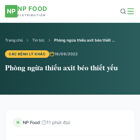
NP FOOD
NP
DISTRIBUTION
Trang chủ
Tin tức
Phòng ngừa thiếu axit béo thiết yếu
16/09/2022
CÁC BỆNH LÝ KHÁC
Phòng ngừa thiếu axit béo thiết yếu
NP Food
|
11 phút đọc
N