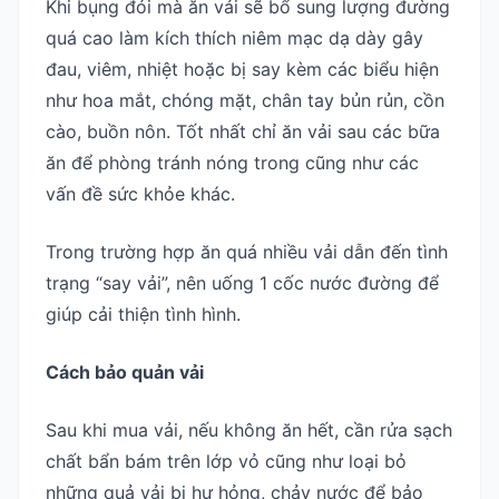
Khi bụng đói mà ăn vải sẽ bổ sung lượng đường
quá cao làm kích thích niêm mạc dạ dày gây
đau, viêm, nhiệt hoặc bị say kèm các biểu hiện
như hoa mắt, chóng mặt, chân tay bủn rủn, cồn
cào, buồn nôn. Tốt nhất chỉ ăn vải sau các bữa
ăn để phòng tránh nóng trong cũng như các
vấn đề sức khỏe khác.
Trong trường hợp ăn quá nhiều vải dẫn đến tình
trạng “say vải”, nên uống 1 cốc nước đường để
giúp cải thiện tình hình.
Cách bảo quản vải
Sau khi mua vải, nếu không ăn hết, cần rửa sạch
chất bẩn bám trên lớp vỏ cũng như loại bỏ
những quả vải bị hư hỏng, chảy nước để bảo