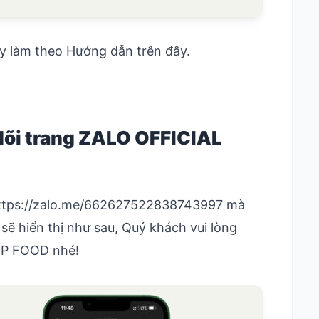
y làm theo Hướng dẫn trên đây.
dõi trang ZALO OFFICIAL
ttps://zalo.me/662627522838743997
mà
sẽ hiển thị như sau, Quý khách vui lòng
 NP FOOD nhé!