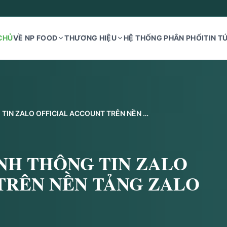
CHỦ
VỀ NP FOOD
THƯƠNG HIỆU
HỆ THỐNG PHÂN PHỐI
TIN T
NP FOOD RA MẮT KÊNH THÔNG TIN ZALO OFFICIAL ACCOUNT TRÊN NỀN TẢNG ZALO
NH THÔNG TIN ZALO
TRÊN NỀN TẢNG ZALO