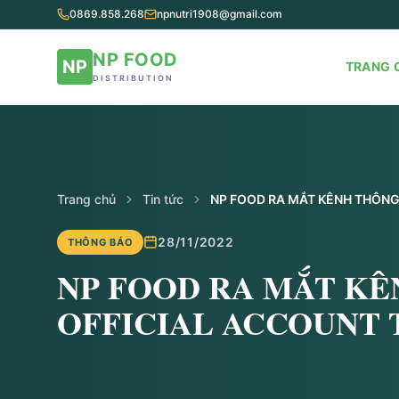
0869.858.268
npnutri1908@gmail.com
NP FOOD
NP
TRANG 
DISTRIBUTION
Trang chủ
Tin tức
28/11/2022
THÔNG BÁO
NP FOOD RA MẮT KÊ
OFFICIAL ACCOUNT 