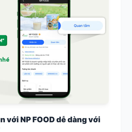
in với NP FOOD dễ dàng với
T