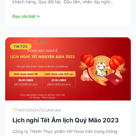
khách hàng, Quý đối tác Đầu tiên, nhân dịp nghỉ
lễ Công ty TNHH thực phẩm NP FOOD chúng tôi xin
gửi lời chúc sức khỏe và lời chào trân trọng nhất tới Quý
Đọc chi tiết
khách hàng, Quý […]
TIN TỨC
14/01/2023
•
3 phút đọc
Lịch nghỉ Tết Âm lịch Quý Mão 2023
Công ty TNHH Thực phẩm NP Food trân trọng thông