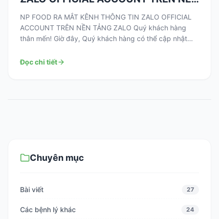
TẢNG ZALO
NP FOOD RA MẮT KÊNH THÔNG TIN ZALO OFFICIAL
ACCOUNT TRÊN NỀN TẢNG ZALO Quý khách hàng
thân mến! Giờ đây, Quý khách hàng có thể cập nhật
các tin tức, sự kiện và các chương trình ưu đãi từ NP
FOOD thông qua kênh Zalo. Đồng thời, Quý khách có
Đọc chi tiết
thể dễ dàng tương […]
Chuyên mục
Bài viết
27
Các bệnh lý khác
24