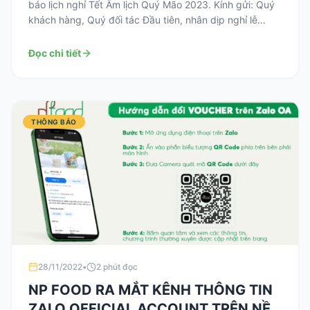
báo lịch nghỉ Tết Âm lịch Quý Mão 2023. Kính gửi: Quý
khách hàng, Quý đối tác Đầu tiên, nhân dịp nghỉ lễ
2023 Công ty TNHH thực phẩm NP FOOD chúng tôi xin
gửi lời chúc sức khỏe và lời chào trân trọng nhất […]
Đọc chi tiết
THÔNG BÁO
28/11/2022
•
2 phút đọc
NP FOOD RA MẮT KÊNH THÔNG TIN
ZALO OFFICIAL ACCOUNT TRÊN NỀN