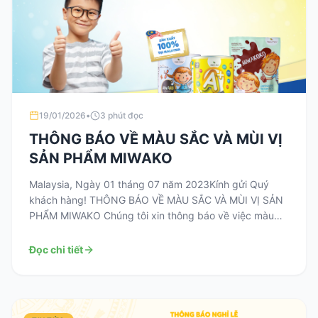
19/01/2026
•
3 phút đọc
THÔNG BÁO VỀ MÀU SẮC VÀ MÙI VỊ
SẢN PHẨM MIWAKO
Malaysia, Ngày 01 tháng 07 năm 2023Kính gửi Quý
khách hàng! THÔNG BÁO VỀ MÀU SẮC VÀ MÙI VỊ SẢN
PHẨM MIWAKO Chúng tôi xin thông báo về việc màu
sắc và mùi, vị của các sản phẩm Miwako có thể thay
đổi một chút so khi so sánh từng sản phẩm với nhau. Do
Đọc chi tiết
[…]