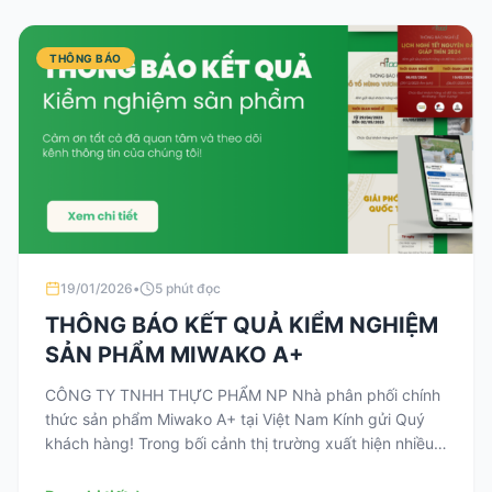
THÔNG BÁO
19/01/2026
•
5 phút đọc
THÔNG BÁO KẾT QUẢ KIỂM NGHIỆM
SẢN PHẨM MIWAKO A+
CÔNG TY TNHH THỰC PHẨM NP Nhà phân phối chính
thức sản phẩm Miwako A+ tại Việt Nam Kính gửi Quý
khách hàng! Trong bối cảnh thị trường xuất hiện nhiều
sản phẩm dinh dưỡng kém chất lượng, chúng tôi –
Công ty TNHH Thực phẩm NP – luôn đặt sự an toàn và