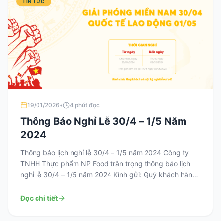
TIN TỨC
19/01/2026
•
4 phút đọc
Thông Báo Nghỉ Lễ 30/4 – 1/5 Năm
2024
Thông báo lịch nghỉ lễ 30/4 – 1/5 năm 2024 Công ty
TNHH Thực phẩm NP Food trân trọng thông báo lịch
nghỉ lễ 30/4 – 1/5 năm 2024 Kính gửi: Quý khách hàng,
Quý đối tác Đầu tiên, nhân dịp nghỉ lễ Công ty TNHH
thực phẩm NP FOOD chúng tôi xin gửi lời […]
Đọc chi tiết